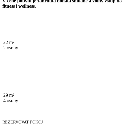
V ceně pobytu je zahrnuta bohatá snídaně a volný vstup do
fitness i wellness
.
DVOULŮŽKOVÝ POKOJ
22 m²
2 osoby
PROHLÉDNOUT
Rodinný mezonet
29 m²
4 osoby
PROHLÉDNOUT
REZERVOVAT POKOJ