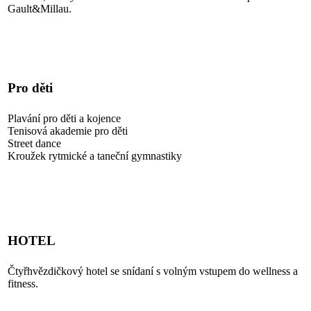
Gault&Millau.
RESTAURACE
Pro děti
Plavání pro děti a kojence
Tenisová akademie pro děti
Street dance
Kroužek rytmické a taneční gymnastiky
ZJISTIT VÍCE
HOTEL
Čtyřhvězdičkový hotel se snídaní s volným vstupem do wellness a
fitness.