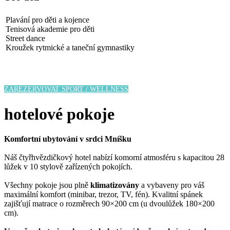
Plavání pro děti a kojence
Tenisová akademie pro děti
Street dance
Kroužek rytmické a taneční gymnastiky
ZJISTIT VÍCE
ZAREZERVOVAT SPORT / WELLNESS
hotelové pokoje
Komfortní ubytování v srdci Mníšku
Náš čtyřhvězdičkový hotel nabízí komorní atmosféru s kapacitou 28
lůžek v 10 stylově zařízených pokojích.
Všechny pokoje jsou plně
klimatizovány
a vybaveny pro váš
maximální komfort (minibar, trezor, TV, fén). Kvalitní spánek
zajišťují matrace o rozměrech 90×200 cm (u dvoulůžek 180×200
cm).