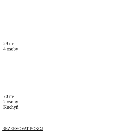
PROHLÉDNOUT
Rodinný mezonet
29 m²
4 osoby
PROHLÉDNOUT
Mezonetové apartmá
70 m²
2 osoby
Kuchyň
PROHLÉDNOUT
REZERVOVAT POKOJ