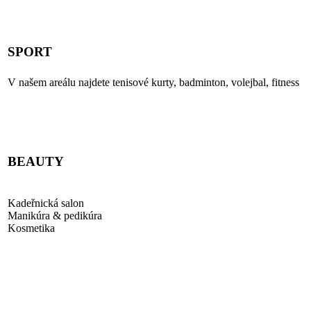
PROHLÉDNOUT HOTELOVÉ POKOJE
SPORT
V našem areálu najdete tenisové kurty, badminton, volejbal, fitness
PROHLÉDNOUT
BEAUTY
Kadeřnická salon
Manikúra & pedikúra
Kosmetika
PROHLÉDNOUT