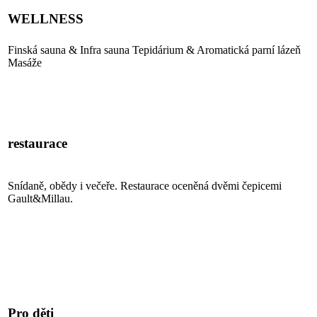
WELLNESS
Finská sauna & Infra sauna Tepidárium & Aromatická parní lázeň
Masáže
PROHLÉDNOUT
restaurace
Snídaně, obědy i večeře. Restaurace oceněná dvěmi čepicemi
Gault&Millau.
RESTAURACE
Pro děti