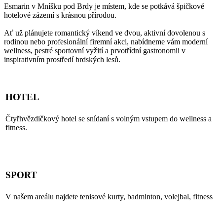
Esmarin v Mníšku pod Brdy je místem, kde se potkává špičkové
hotelové zázemí s krásnou přírodou.
Ať už plánujete romantický víkend ve dvou, aktivní dovolenou s
rodinou nebo profesionální firemní akci, nabídneme vám moderní
wellness, pestré sportovní vyžití a prvotřídní gastronomii v
inspirativním prostředí brdských lesů.
HOTEL
Čtyřhvězdičkový hotel se snídaní s volným vstupem do wellness a
fitness.
PROHLÉDNOUT HOTELOVÉ POKOJE
SPORT
V našem areálu najdete tenisové kurty, badminton, volejbal, fitness
PROHLÉDNOUT