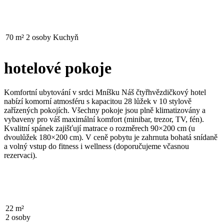
Mezonetové apartmá
70 m² 2 osoby Kuchyň
PROHLÉDNOUT
hotelové pokoje
Komfortní ubytování v srdci Mníšku Náš čtyřhvězdičkový hotel
nabízí komorní atmosféru s kapacitou 28 lůžek v 10 stylově
zařízených pokojích. Všechny pokoje jsou plně klimatizovány a
vybaveny pro váš maximální komfort (minibar, trezor, TV, fén).
Kvalitní spánek zajišťují matrace o rozměrech 90×200 cm (u
dvoulůžek 180×200 cm). V ceně pobytu je zahrnuta bohatá snídaně
a volný vstup do fitness i wellness (doporučujeme včasnou
rezervaci).
DVOULŮŽKOVÝ POKOJ
22 m²
2 osoby