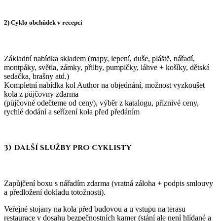
2) Cyklo obchůdek v recepci
Základní nabídka skladem (mapy, lepení, duše, pláště, nářadí,
montpáky, světla, zámky, přilby, pumpičky, láhve + košíky, dětská
sedačka, brašny atd.)
Kompletní nabídka kol Author na objednání, možnost vyzkoušet
kola z půjčovny zdarma
(půjčovné odečteme od ceny), výběr z katalogu, příznivé ceny,
rychlé dodání a seřízení kola před předáním
3) DALŠÍ SLUŽBY PRO CYKLISTY
Zapůjčení boxu s nářadím zdarma (vratná záloha + podpis smlouvy
a předložení dokladu totožnosti).
Veřejné stojany na kola před budovou a u vstupu na terasu
restaurace v dosahu bezpečnostních kamer (stání ale není hlídané a